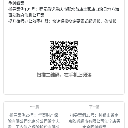
争纠纷案
指导案例101号：罗元昌诉重庆市彭水苗族土家族自治县地方海
事处政府信息公开案
提升律师办公效率神器：快速轻松搞定要素式起诉状、答辩状
扫描二维码，在手机上阅读
指导案例25号：华泰财产保
指导案例23号：孙银山诉南
险有限公司北京分公司诉李志
京欧尚超市有限公司江宁店买
贵、天安财产保险股份有限公
卖合同纠纷案