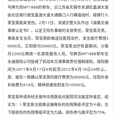
号牌为苏MT1888的轿车，沿江苏省无锡市滨湖区蠡湖大道
由北往南行驶至蠡湖大道大通路口人行横道线时，碰擦行人
荣宝英致其受伤。2月11日，滨湖交警大队作出《道路交通
事故认定书》，认定王阳负事故的全部责任，荣宝英无责。
事故发生当天，荣宝英即被送往医院治疗，发生医疗费用3
0006元，王阳垫付20000元。荣宝英治疗恢复期间，以每
月2200元聘请一名家政服务人员。号牌苏MT1888轿车在
永诚保险公司投保了机动车交通事故责任强制保险，保险期
间为2011年8月17日0时起至2012年8月16日24时止。
原、被告一致确认荣宝英的医疗费用为30006元、住院伙食
补助费为414元、精神损害抚慰金为10500元。
荣宝英申请并经无锡市中西医结合医院司法鉴定所鉴定，结
论为：1.荣宝英左桡骨远端骨折的伤残等级评定为十级；左
下肢损伤的伤残等级评定为九级。损伤参与度评定为75%，