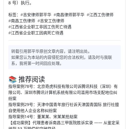
8 号）执行。
标签：
#
吉安律师郭平华
#
南昌律师郭平华
#
江西工伤律师
#
南昌工伤律师
#
吉安工伤律师
#
江西省企业职工非因工伤死亡待遇
#
江西省企业职工因病死亡待遇
转载引用郭平华原创文章内容，请注明出处。
如果您认为本站的内容侵犯您的合法权利，请及时与我联
系，我将第一时间回应处理。
📚 推荐阅读
指导案例78号：北京奇虎科技有限公司诉腾讯科技（深圳）有
限公司、深圳市腾讯计算机系统有限公司滥用市场支配地位纠
纷案
指导案例29号：天津中国青年旅行社诉天津国青国际 旅行社擅
自使用他人企业名称纠纷案
指导案例14号：董某某、宋某某抢劫案
【成功案例】代理患者诉南昌三甲医院胜诉实录 —— 从鉴定采
纳到 53 万赔偿的突破路径