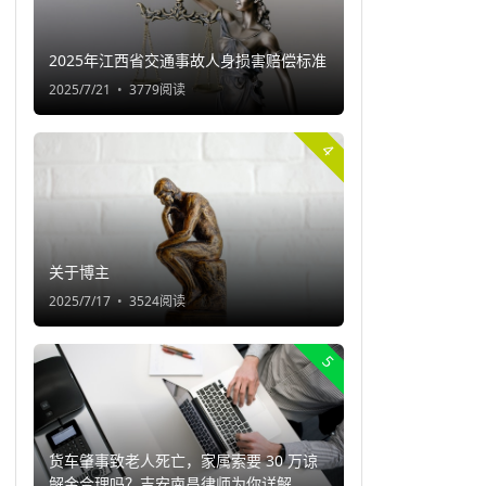
2025年江西省交通事故人身损害赔偿标准
2025/7/21
3779阅读
4
关于博主
2025/7/17
3524阅读
5
货车肇事致老人死亡，家属索要 30 万谅
解金合理吗？吉安南昌律师为你详解